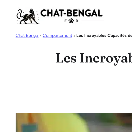
Aller
au
contenu
Chat Bengal
»
Comportement
»
Les Incroyables Capacités d
Les Incroyab